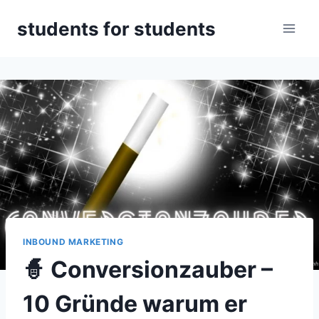
Zum
students for students
Inhalt
springen
INBOUND MARKETING
🧙 Conversionzauber –
10 Gründe warum er